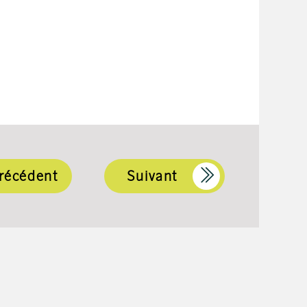
récédent
Suivant