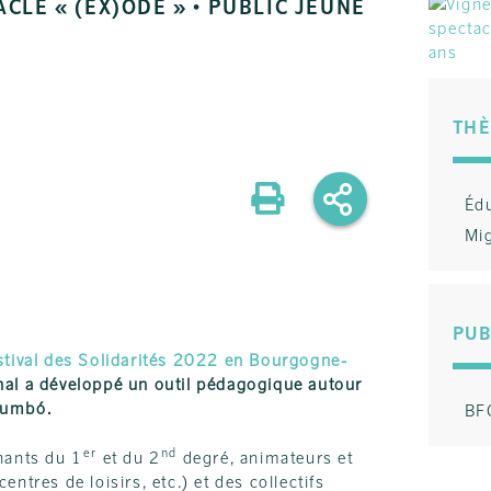
CLE « (EX)ODE » • PUBLIC JEUNE
THÈ
Éd
Mi
PUB
stival des Solidarités 2022 en Bourgogne-
onal a développé un outil pédagogique autour
Zumbó.
BFC
er
nd
nants du 1
et du 2
degré, animateurs et
ntres de loisirs, etc.) et des collectifs