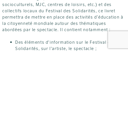
socioculturels, MJC, centres de loisirs, etc.) et des
collectifs locaux du Festival des Solidarités, ce livret
permettra de mettre en place des activités d’éducation à
la citoyenneté mondiale autour des thématiques
abordées par le spectacle. Il contient notamment :
Des éléments d'information sur le Festival des
Solidarités, sur l'artiste, le spectacle ;
Des repères sur la démarche d'éducation à la
citoyenneté mondiale dans laquelle s'inscrivent le
Festival des Solidarités et ce projet de tournée ;
Des propositions concrètes et détaillées d'activités
pouvant être proposées en amont et en aval du
spectacle à un public jeune (à partir de 10 ans) ;
Des contacts de personnes ressources en région
pour vous accompagner dans la mise en oeuvre de
votre projet.
DOCUMENT(S)