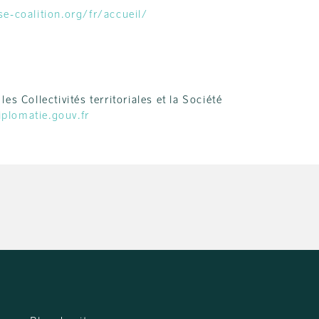
se-coalition.org/fr/accueil/
 Collectivités territoriales et la Société
plomatie.gouv.fr