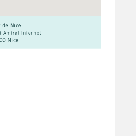
t de Nice
i Amiral Infernet
00 Nice